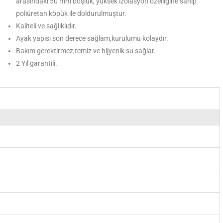
arasındaki 50 mm boşluk, yüksek izolasyon özelliğine sahip
poliüretan köpük ile doldurulmuştur.
Kaliteli ve sağlıklıdır.
Ayak yapısı son derece sağlam,kurulumu kolaydır.
Bakım gerektirmez,temiz ve hijyenik su sağlar.
2 Yıl garantili.