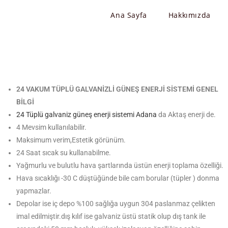
Ana Sayfa
Hakkımızda
24 VAKUM TÜPLÜ GALVANİZLİ GÜNEŞ ENERJİ SİSTEMİ GENEL
BİLGİ
24 Tüplü galvaniz güneş enerji sistemi Adana
da Aktaş enerji de.
4 Mevsim kullanılabilir.
Maksimum verim,Estetik görünüm.
24 Saat sıcak su kullanabilme.
Yağmurlu ve bulutlu hava şartlarında üstün enerji toplama özelliği.
Hava sıcaklığı -30 C düştüğünde bile cam borular (tüpler ) donma
yapmazlar.
Depolar ise iç depo %100 sağlığa uygun 304 paslanmaz çelikten
imal edilmiştir.dış kılıf ise galvaniz üstü statik olup dış tank ile